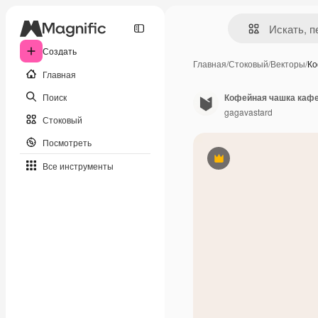
Создать
Главная
/
Стоковый
/
Векторы
/
Ко
Главная
Поиск
Кофейная чашка кафе
gagavastard
Стоковый
Посмотреть
Премиум
Все инструменты