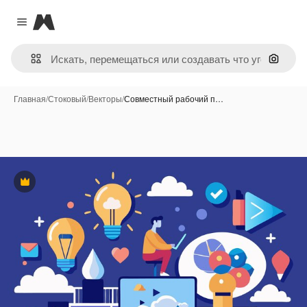
Magnific
Close menu
Поиск 
Главная
/
Стоковый
/
Векторы
/
Совместный рабочий п…
Премиум