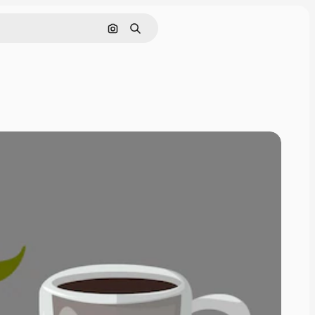
Поиск по изображению
Поиск