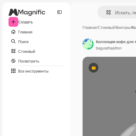
Создать
Главная
/
Стоковый
/
Векторы
/
Ко
Главная
Поиск
Коллекция кофе для 
bagusdhasifron
Стоковый
Посмотреть
Премиум
Все инструменты