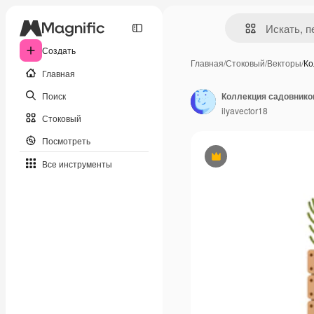
Создать
Главная
/
Стоковый
/
Векторы
/
Ко
Главная
Поиск
Коллекция садовнико
ilyavector18
Стоковый
Посмотреть
Премиум
Все инструменты