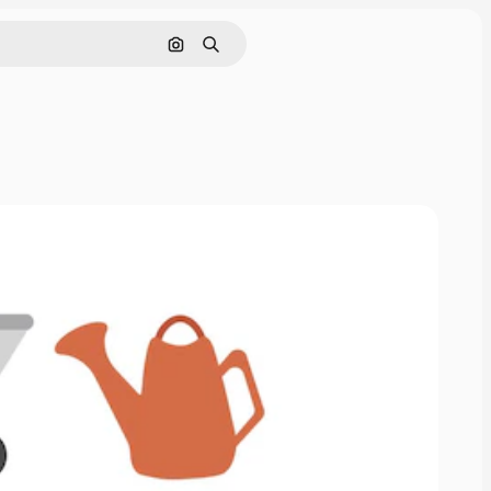
Поиск по изображению
Поиск