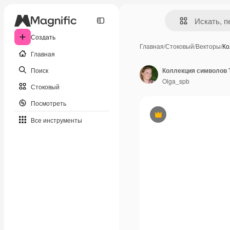
Создать
Главная
/
Стоковый
/
Векторы
/
Ко
Главная
Поиск
Olga_spb
Стоковый
Посмотреть
Премиум
Все инструменты