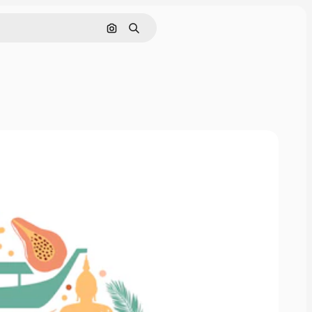
Поиск по изображению
Поиск