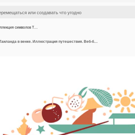
ллекция символов Т…
Коллекция символов Таиланда в венке. Иллюстрация путешествия. Веб-баннер путешествия в составе круга.