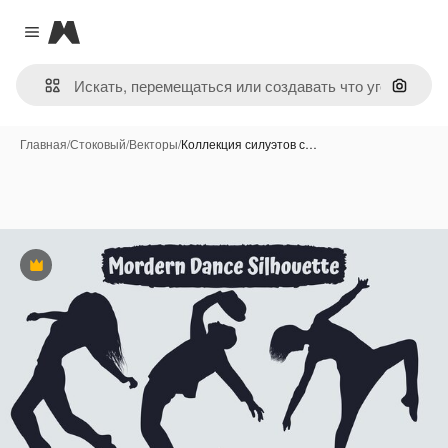
Magnific
Close menu
Поиск 
Главная
/
Стоковый
/
Векторы
/
Коллекция силуэтов с…
Премиум