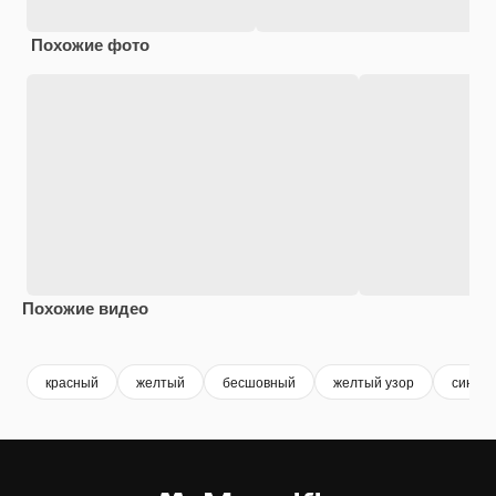
Похожие фото
Похожие видео
Premium
Premium
Premium
Premium
красный
желтый
бесшовный
желтый узор
синий 