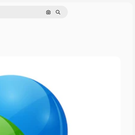
Поиск по изображению
Поиск