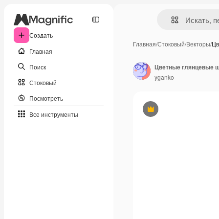
Создать
Главная
/
Стоковый
/
Векторы
/
Цв
Главная
Поиск
Цветные глянцевые ш
yganko
Стоковый
Посмотреть
Премиум
Все инструменты