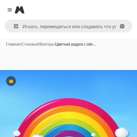
Magnific
Close menu
Поиск 
Главная
/
Стоковый
/
Векторы
/
Цветная радуга с обл…
Премиум