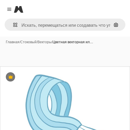
Magnific
Close menu
Поиск 
Главная
/
Стоковый
/
Векторы
/
Цветная векторная ил…
Премиум