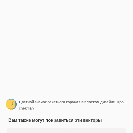
Цветной значок ракетного корабля в плоском дизайне. Простой значок космического корабля выделен на белом фоне. Векторная иллюстрация.
chekman
Вам также могут понравиться эти векторы