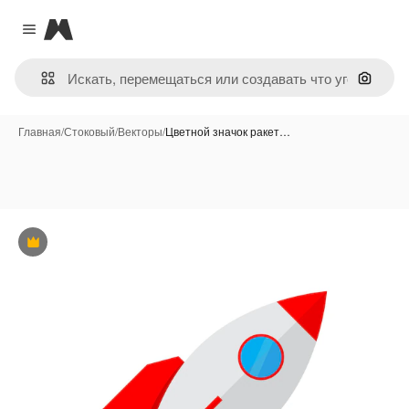
Magnific
Close menu
Поиск 
Главная
/
Стоковый
/
Векторы
/
Цветной значок ракет…
Премиум