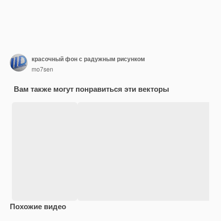
красочный фон с радужным рисунком
mo7sen
Вам также могут понравиться эти векторы
Похожие видео
Premium
Premium
Сгенерировано с помощью ИИ
Premium
Premium