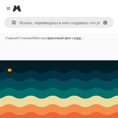
Magnific
Close menu
Поиск 
Главная
/
Стоковый
/
Векторы
/
красочный фон с раду…
Премиум