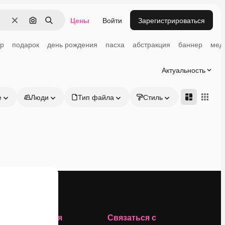
Цены
Войти
Зарегистрироваться
Очистить
Поиск по изображению
Поиск
р
подарок
день рождения
пасха
абстракция
баннер
мед
Актуальность
е
Люди
Тип файла
Стиль
Адвансд
Компания
Связаться с