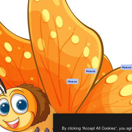
атформа для создания
Spaces
Academy
работ. Более 1 миллиона
ИИ-помощник
Документация п
реди креаторов,
Пакету ИИ
Генератор
гентств и студий.
изображений ИИ
Служба
поддержки
Генератор видео
ИИ
Условия и
положения
Генератор голоса
на основе ИИ
Политика
конфиденциальн
Стоковый контент
Оригиналы
MCP для
Новое
Новое
Claude/ChatGPT
Политика файло
cookie
Агенты
Новое
Центр доверия
API
Партнеры
Мобильное
приложение
Предприятие
Все инструменты
Magnific
By clicking “Accept All Cookies”, you agr