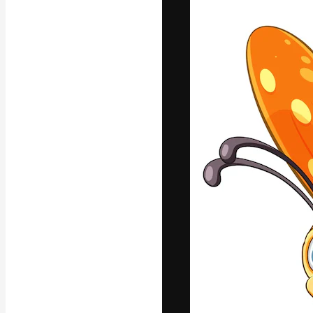
Креативная пл
ваших лучших 
подписчиков с
предприятий, а
Pусский