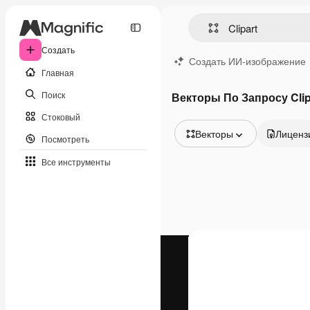
Создать
Создать ИИ-изображение
Главная
Поиск
Векторы По Запросу Clip
Стоковый
Векторы
Лиценз
Посмотреть
Все изображения
Все инструменты
Векторы
Иллюстрации
Фотографии
PSD
Шаблоны
Мокапы
Видео
Видеоролик
Моушн-дизайн
Видеошаблоны
Иконки
3D-модели
Шрифты