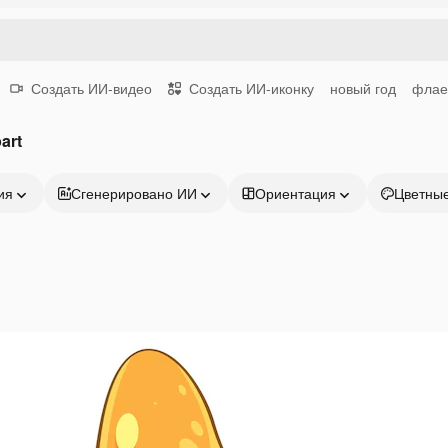
Создать ИИ-видео
Создать ИИ-иконку
новый год
флае
art
ия
Сгенерировано ИИ
Ориентация
Цветны
Продукция
Начать