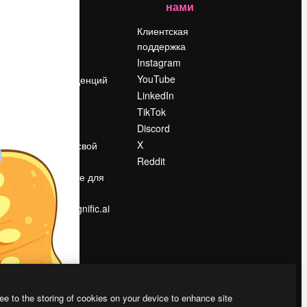
нами
Цены
о
О нас
Клиентская
поддержка
Reviews
Instagram
Вакансии
YouTube
Поиск тенденций
LinkedIn
Блог
TikTok
События
Discord
Slidesgo
ости
X
Продайте свой
контент
Reddit
в
Помещение для
прессы
Ищете magnific.ai
ee to the storing of cookies on your device to enhance site