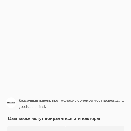
Красочный парень пьет молоко с соломой и ест шоколад, сидя на векторной плоской иллюстрации кресла. Голодный человек наслаждается безалкогольными напитками и закусками, изолированными на белом. Мужчина обедает или отдыхает.
goodstudiominsk
Вам также могут понравиться эти векторы