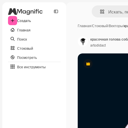
Создать
Главная
/
Стоковый
/
Векторы
/
кр
Главная
Поиск
красочная голова соб
artodidact
Стоковый
Посмотреть
Премиум
Все инструменты