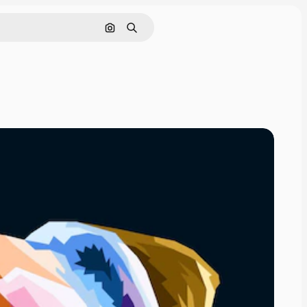
Поиск по изображению
Поиск