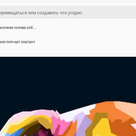
асочная голова соб…
аки поп-арт портрет