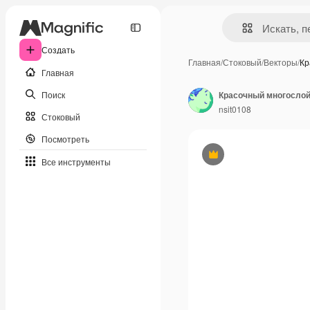
Создать
Главная
/
Стоковый
/
Векторы
/
Кр
Главная
Поиск
Красочный многослой
nsit0108
Стоковый
Посмотреть
Премиум
Все инструменты