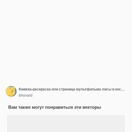
Книжка-раскраска или страница мультфильма лисы в костюме ковбоя, жарящего мясо на территории лагеря, в то время как лошадь спит на траве
bhonard
Вам также могут понравиться эти векторы