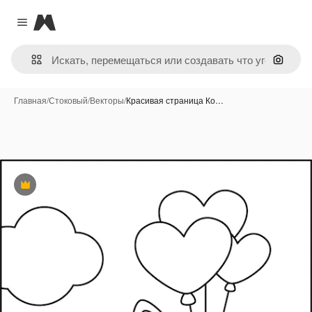
Magnific
Close menu
Поиск 
Главная
/
Стоковый
/
Векторы
/
Красивая страница Ко…
Премиум