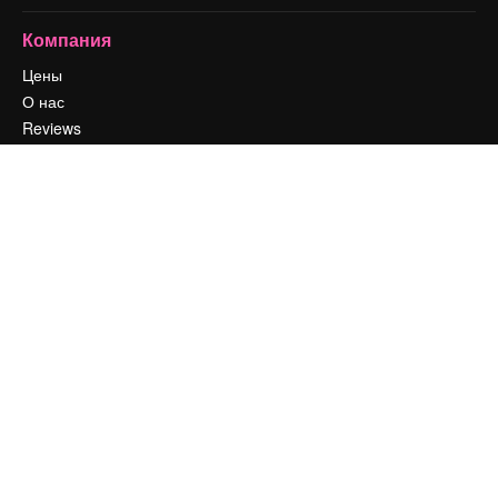
Компания
Цены
О нас
Reviews
Вакансии
Поиск тенденций
Блог
События
Slidesgo
Продайте свой контент
Помещение для прессы
Ищете magnific.ai
Связаться с нами
Клиентская поддержка
Instagram
YouTube