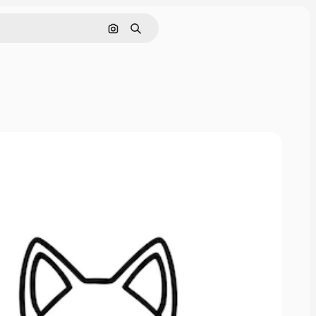
Поиск по изображению
Поиск