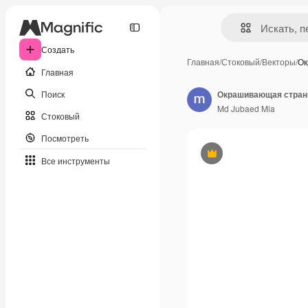
Создать
Главная
/
Стоковый
/
Векторы
/
Ок
Главная
Поиск
Окрашивающая стран
Md Jubaed Mia
Стоковый
Посмотреть
Премиум
Все инструменты