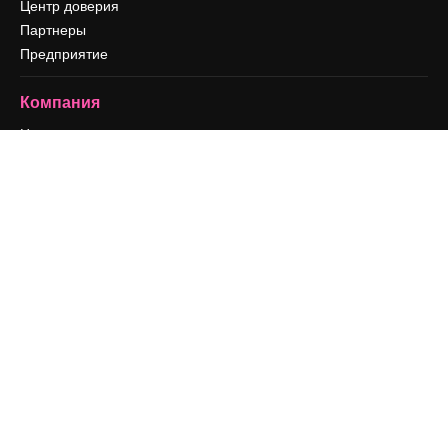
Центр доверия
Партнеры
Предприятие
Компания
Цены
О нас
Reviews
Вакансии
Поиск тенденций
Блог
События
Slidesgo
Продайте свой контент
Помещение для прессы
Ищете magnific.ai
Связаться с нами