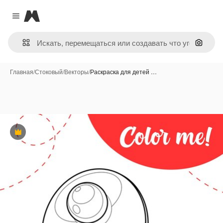
Magnific
Close menu
Поиск 
Главная
/
Стоковый
/
Векторы
/
Раскраска для детей …
Премиум