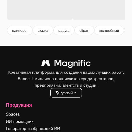
единорог
сказка
радуга
clipart
волшебный
р
Креативная платформа для создания ваших лучших работ.
Более 1 миллиона подписчиков среди креаторов,
предприятий, агентств и студий.
Pусский
Продукция
Spaces
ИИ-помощник
Генератор изображений ИИ