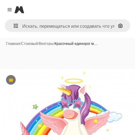
Magnific
Close menu
Поиск 
Главная
/
Стоковый
/
Векторы
/
Красочный единорог м…
Премиум