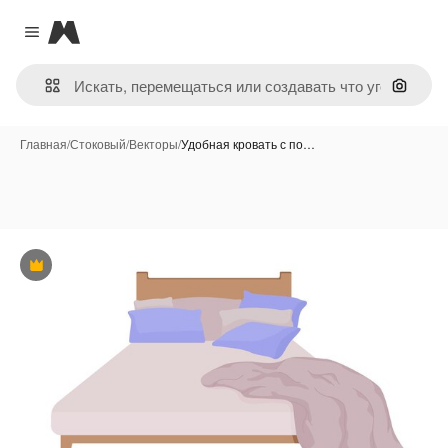
Magnific
Close menu
Поиск 
Главная
/
Стоковый
/
Векторы
/
Удобная кровать с по…
Премиум