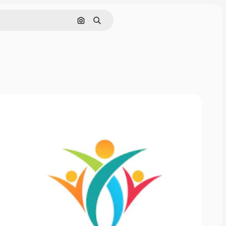
Поиск по изображению
Поиск