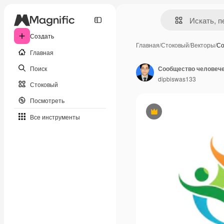
Создать
Главная
/
Стоковый
/
Векторы
/
Со
Главная
Поиск
Сообщество человече
dipbiswas133
Стоковый
Посмотреть
Премиум
Все инструменты