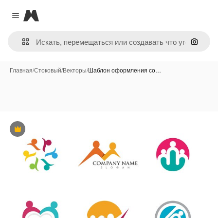
Magnific
Close menu
Поиск 
Главная
/
Стоковый
/
Векторы
/
Шаблон оформления со…
Премиум