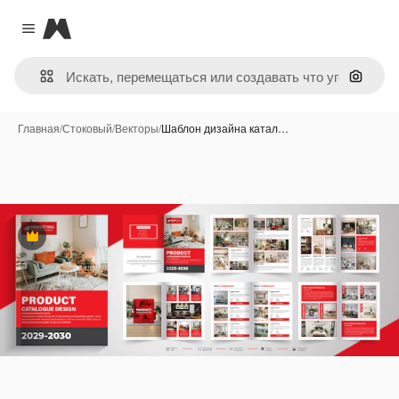
Magnific
Close menu
Поиск 
Главная
/
Стоковый
/
Векторы
/
Шаблон дизайна катал…
Премиум