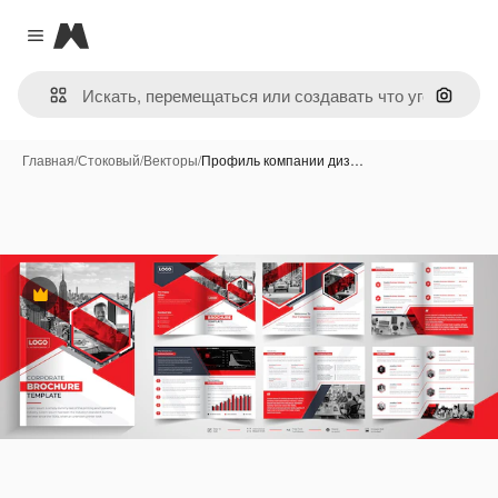
Magnific
Close menu
Поиск 
Главная
/
Стоковый
/
Векторы
/
Профиль компании диз…
Премиум