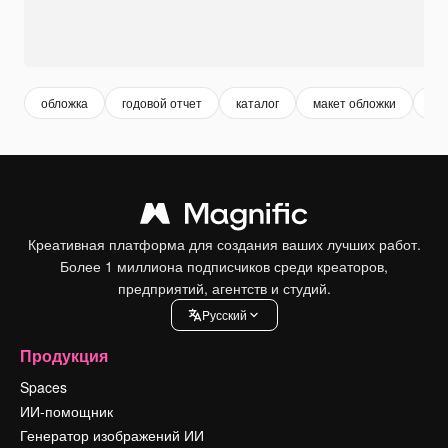
обложка
годовой отчет
каталог
макет обложки
би
Креативная платформа для создания ваших лучших работ.
Более 1 миллиона подписчиков среди креаторов,
предприятий, агентств и студий.
Pусский
Продукция
Spaces
ИИ-помощник
Генератор изображений ИИ