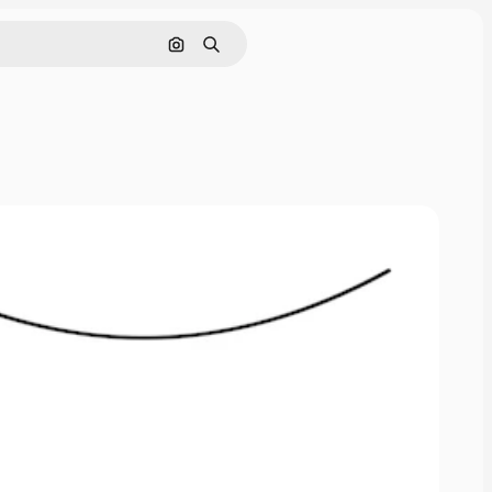
Поиск по изображению
Поиск