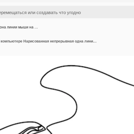
она линии мыши на …
Икона линии мыши на компьютере Нарисованная непрерывная одна линия логотип мыши компьютера Векторная иллюстрация Вычисление