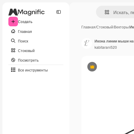
Создать
Главная
/
Стоковый
/
Векторы
/
Ик
Главная
Поиск
kabitarani520
Стоковый
Посмотреть
Премиум
Все инструменты