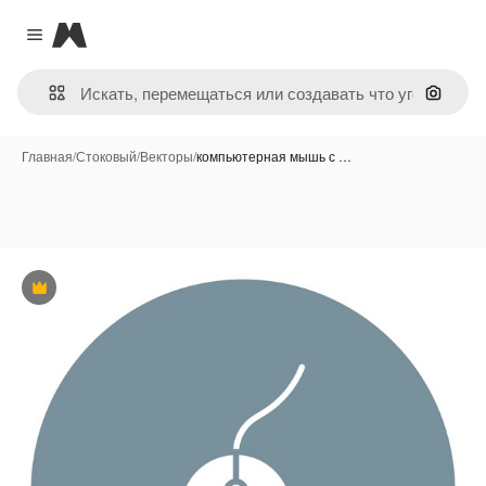
Magnific
Close menu
Поиск 
Главная
/
Стоковый
/
Векторы
/
компьютерная мышь с …
Премиум