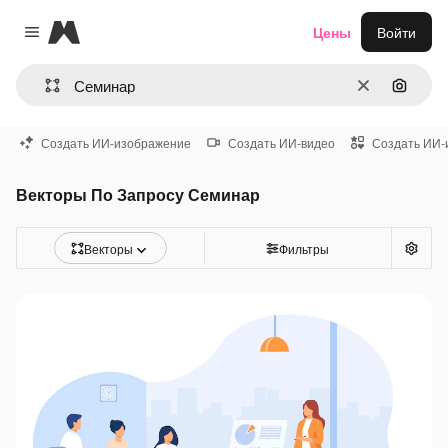
Magnific
Цены
Войти
Close menu
Очистить
Поиск 
Создать ИИ-изображение
Создать ИИ-видео
Создать ИИ-
Векторы По Запросу Семинар
Векторы
Фильтры