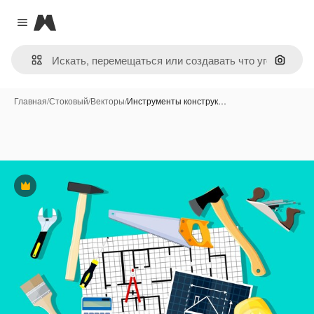
Magnific
Close menu
Поиск 
Главная
/
Стоковый
/
Векторы
/
Инструменты конструк…
Премиум