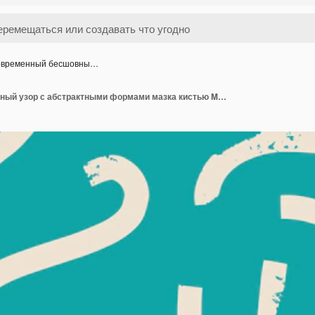
временный бесшовны…
Современный бесшовный узор с абстрактными формами мазка кистью Minimal line и линиями ретро-цветов