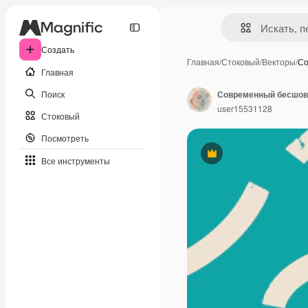
Создать
Главная
/
Стоковый
/
Векторы
/
Со
Главная
Поиск
user15531128
Стоковый
Посмотреть
Премиум
Все инструменты