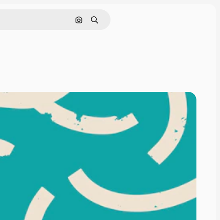
Поиск по изображению
Поиск