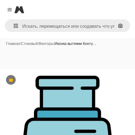
Magnific
Close menu
Поиск 
Главная
/
Стоковый
/
Векторы
/
Иконка вытяжки Конту…
Премиум