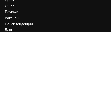
О нас
Reviews
Вакансии
Поиск тенденций
Блог
События
Slidesgo
Продайте свой контент
Помещение для прессы
Ищете magnific.ai
Связаться с нами
Клиентская поддержка
Instagram
YouTube
LinkedIn
TikTok
Discord