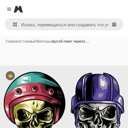
Magnific
Close menu
Поиск 
Главная
/
Стоковый
/
Векторы
/
крутой пакет черепа …
Премиум