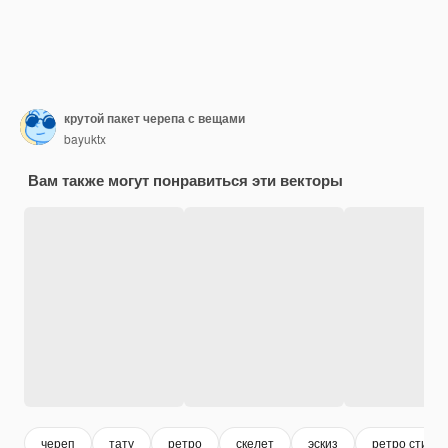
крутой пакет черепа с вещами
bayuktx
Вам также могут понравиться эти векторы
череп
тату
ретро
скелет
эскиз
ретро стиль