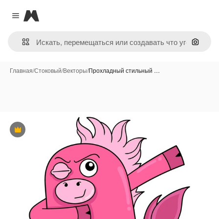
Magnific
Close menu
Поиск 
Главная
/
Стоковый
/
Векторы
/
Прохладный стильный …
Премиум