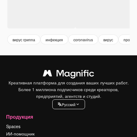
вирус гриппа
инфекция
coronavirus
вирус
профил
Креативная платформа для создания ваших лучших работ.
Более 1 миллиона подписчиков среди креаторов,
предприятий, агентств и студий.
Pусский
Продукция
Spaces
ИИ-помощник