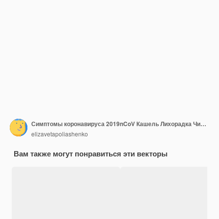
Симптомы коронавируса 2019nCoV Кашель Лихорадка Чихание Головная боль Здравоохранение Инфографика медицины
elizavetapoliashenko
Вам также могут понравиться эти векторы