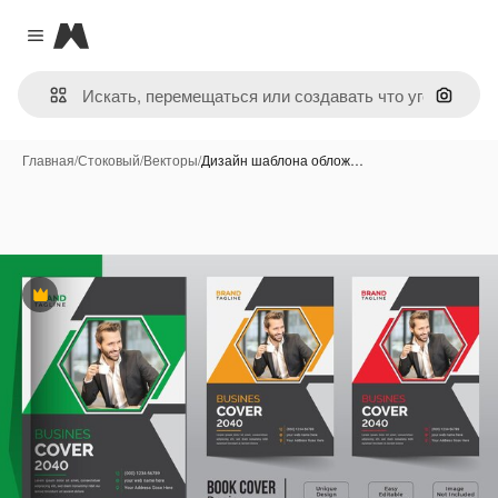
Magnific
Close menu
Поиск 
Главная
/
Стоковый
/
Векторы
/
Дизайн шаблона облож…
Премиум