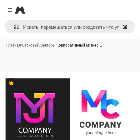
Magnific
Close menu
Поиск 
Главная
/
Стоковый
/
Векторы
/
Корпоративный бизнес…
Премиум