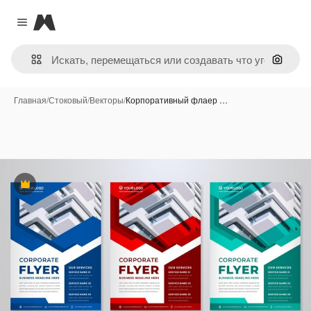
Magnific
Close menu
Поиск 
Главная
/
Стоковый
/
Векторы
/
Корпоративный флаер …
Премиум