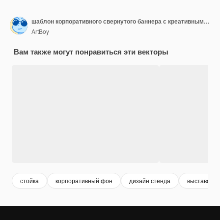
шаблон корпоративного свернутого баннера с креативными идеями форм
ArtBoy
Вам также могут понравиться эти векторы
стойка
корпоративный фон
дизайн стенда
выставочны