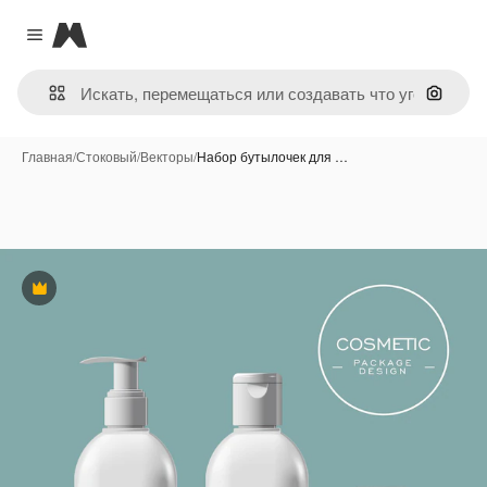
Magnific
Close menu
Поиск 
Главная
/
Стоковый
/
Векторы
/
Набор бутылочек для …
Премиум