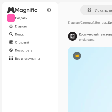
Создать
Главная
/
Стоковый
/
Векторы
/
Ко
Главная
Поиск
ericfardana
Стоковый
Посмотреть
Премиум
Все инструменты