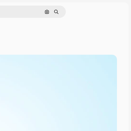
Поиск по изображению
Поиск