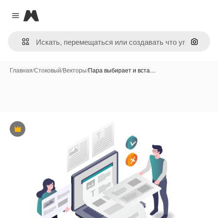
Magnific
Close menu
Поиск 
Главная
/
Стоковый
/
Векторы
/
Пара выбирает и вста…
Премиум