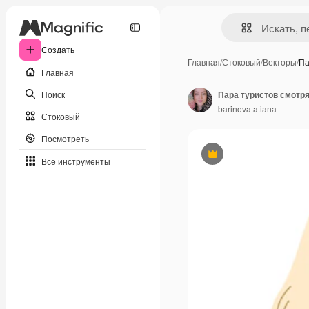
Создать
Главная
/
Стоковый
/
Векторы
/
Па
Главная
Поиск
Пара туристов смотря
barinovatatiana
Стоковый
Посмотреть
Премиум
Все инструменты