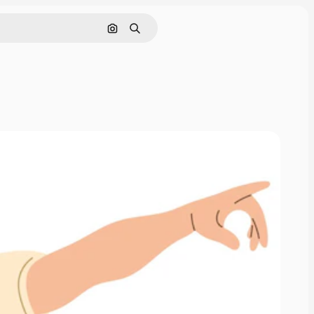
Поиск по изображению
Поиск