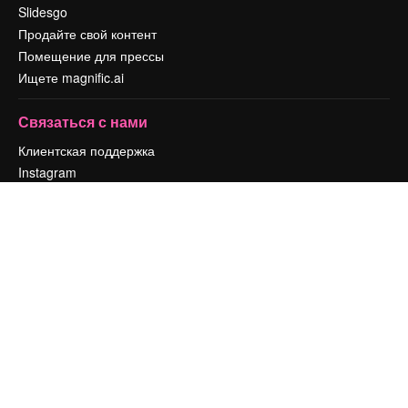
Slidesgo
Продайте свой контент
Помещение для прессы
Ищете magnific.ai
Связаться с нами
Клиентская поддержка
Instagram
YouTube
LinkedIn
TikTok
Discord
X
Reddit
Copyright © 2010-
2026
Freepik Company S.L.U.
Все права защищены
.