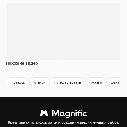
Похожие видео
Premium
Premium
Premium
Premium
поездка
отпуск
путешествовать
туризм
день отд
Креативная платформа для создания ваших лучших работ.