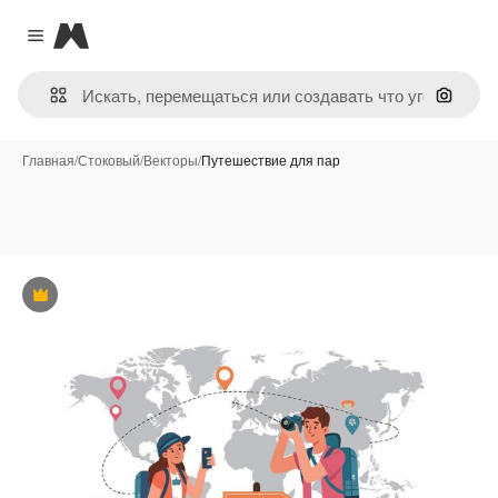
Magnific
Close menu
Поиск 
Главная
/
Стоковый
/
Векторы
/
Путешествие для пар
Премиум