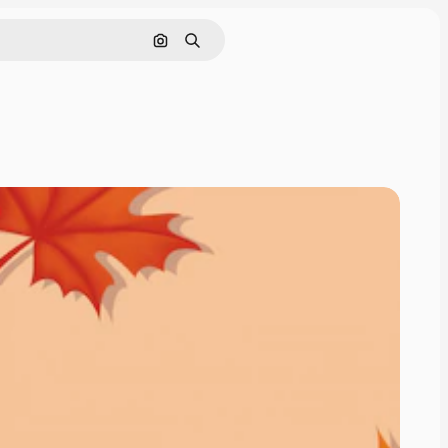
Поиск по изображению
Поиск