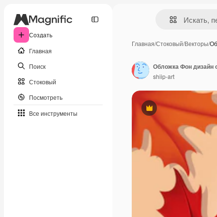
Создать
Главная
/
Стоковый
/
Векторы
/
Об
Главная
Поиск
Обложка Фон дизайн 
shiip-art
Стоковый
Посмотреть
Премиум
Все инструменты