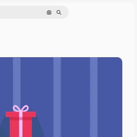
Поиск по изображению
Поиск