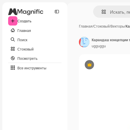
Создать
Главная
/
Стоковый
/
Векторы
/
Ка
Главная
Поиск
Карандаш концепции 
ugguggu
Стоковый
Посмотреть
Премиум
Все инструменты