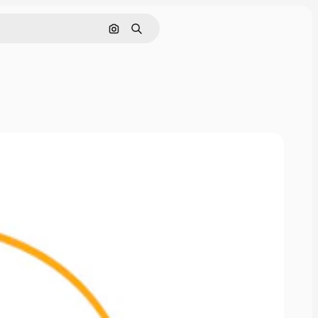
Поиск по изображению
Поиск