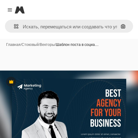
Magnific
Close menu
Поиск 
Главная
/
Стоковый
/
Векторы
/
Шаблон поста в социа…
Премиум