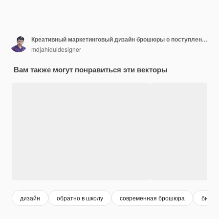
Креативный маркетинговый дизайн брошюры о поступлении в школу или брошюра о поступлении в школу
mdjahiduldesigner
Вам также могут понравиться эти векторы
дизайн
обратно в школу
современная брошюра
бизне