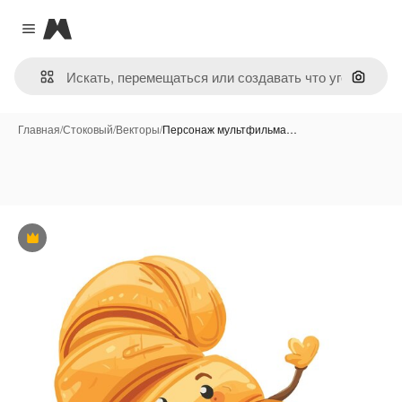
Magnific
Close menu
Поиск 
Главная
/
Стоковый
/
Векторы
/
Персонаж мультфильма…
Премиум