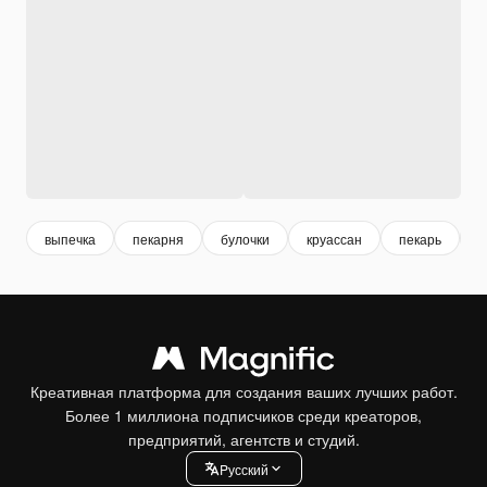
выпечка
пекарня
булочки
круассан
пекарь
х
Креативная платформа для создания ваших лучших работ.
Более 1 миллиона подписчиков среди креаторов,
предприятий, агентств и студий.
Pусский